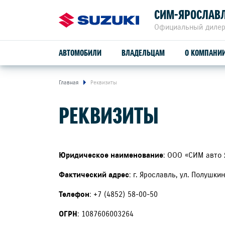
СИМ-ЯРОСЛАВ
Официальный дилер
АВТОМОБИЛИ
ВЛАДЕЛЬЦАМ
О КОМПАНИ
Главная
Реквизиты
ОБСЛУЖИВАНИЕ И РЕМОНТ
РЕКВИЗИТЫ
SUZUKI VITARA
ПРОГРАММА ЛОЯЛЬНОСТИ
СЕРВИСНОЕ ОБСЛУЖИВАНИЕ
Юридическое наименование
: ООО «СИМ авто
расход от
4,9 л/100 км
Фактический адрес
: г. Ярославль, ул. Полушки
ГАРАНТИЙНОЕ ОБСЛУЖИВАНИЕ
Телефон
: +7 (4852) 58-00-50
привод
ПОМОЩЬ НА ДОРОГЕ
2WD, ALLGRIP 4WD
ОГРН
: 1087606003264
БОНУСНАЯ ПРОГРАММА