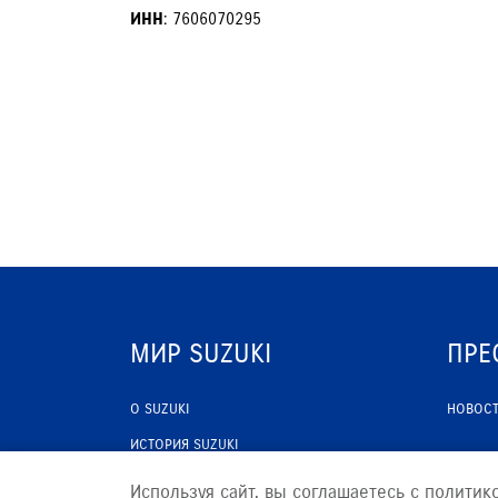
ИНН
: 7606070295
УСЛУГИ ДЕТЕЙЛИНГА
ЗАПИСЬ НА ТО
МИР SUZUKI
ПРЕ
О SUZUKI
НОВОС
ИСТОРИЯ SUZUKI
ПРОГРАММА ЛОЯЛЬНОСТИ
Используя сайт, вы соглашаетесь с политик