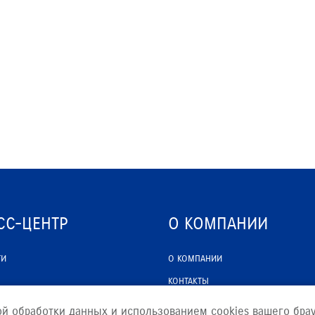
РАССЧИТАТЬ ТО
С
VITARA
JIMNY
СС-ЦЕНТР
О КОМПАНИИ
ТИ
О КОМПАНИИ
КОНТАКТЫ
ЮРИДИЧЕСКАЯ ИНФОРМАЦИЯ
ой обработки данных и использованием cookies вашего брау