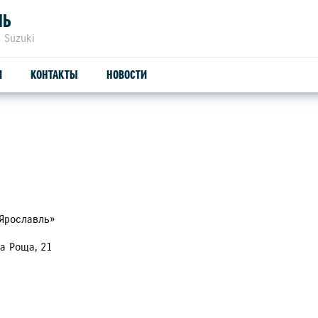
ЛЬ
 Suzuki
И
КОНТАКТЫ
НОВОСТИ
ЗАПЧАСТИ И АКСЕССУАРЫ
С
ОРИГИНАЛЬНЫЕ ЗАПЧАСТИ
СЕ
ПРОДУКЦИЯ SUZUTEC
SU
 Ярославль»
на Роща, 21
КУЗОВНЫЕ ЗАПЧАСТИ И РЕМОНТ
УЗНАТЬ СТОИМОСТЬ ДЕТАЛИ
СЕРВИС-КОМПЛЕКТЫ SUZUKI