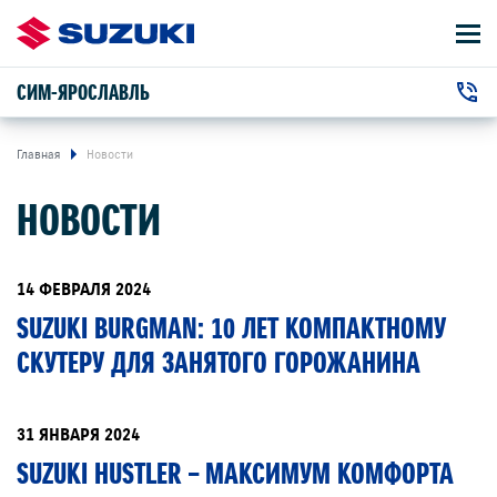
СИМ-ЯРОСЛАВЛЬ
АВТОМОБИЛИ
+7 (4852) 58-00-50
ВЛАДЕЛЬЦАМ
г. Ярославль, Полушкина Роща улица, 21
Главная
Новости
НОВОСТИ
О КОМПАНИИ
КОНТАКТЫ
14 ФЕВРАЛЯ 2024
SUZUKI BURGMAN: 10 ЛЕТ КОМПАКТНОМУ
НОВОСТИ
СКУТЕРУ ДЛЯ ЗАНЯТОГО ГОРОЖАНИНА
ЗАКАЗАТЬ ЗВОНОК
31 ЯНВАРЯ 2024
SUZUKI HUSTLER – МАКСИМУМ КОМФОРТА