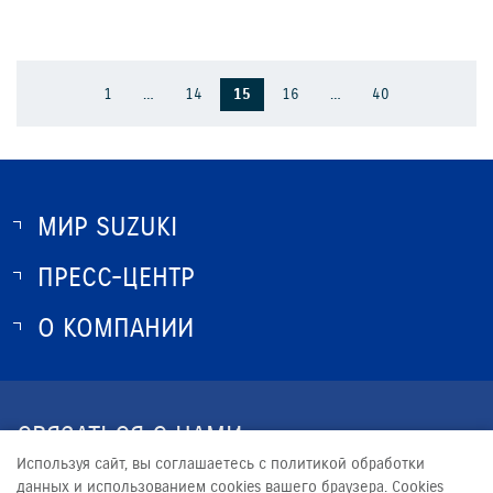
1
…
14
15
16
…
40
МИР SUZUKI
ПРЕСС-ЦЕНТР
О SUZUKI
ИСТОРИЯ SUZUKI
О КОМПАНИИ
НОВОСТИ
ПРОГРАММА ЛОЯЛЬНОСТИ
О КОМПАНИИ
КОНТАКТЫ
СВЯЗАТЬСЯ С НАМИ
ЮРИДИЧЕСКАЯ ИНФОРМАЦИЯ
Используя сайт, вы соглашаетесь с политикой обработки
+7 (4852) 58-00-50
данных и использованием cookies вашего браузера. Cookies