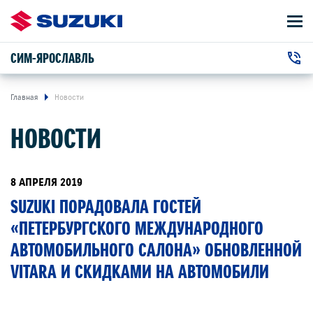
СИМ-ЯРОСЛАВЛЬ
АВТОМОБИЛИ
+7 (4852) 58-00-50
ВЛАДЕЛЬЦАМ
г. Ярославль, Полушкина Роща улица, 21
Главная
Новости
НОВОСТИ
О КОМПАНИИ
КОНТАКТЫ
8 АПРЕЛЯ 2019
SUZUKI ПОРАДОВАЛА ГОСТЕЙ
НОВОСТИ
«ПЕТЕРБУРГСКОГО МЕЖДУНАРОДНОГО
АВТОМОБИЛЬНОГО САЛОНА» ОБНОВЛЕННОЙ
ЗАКАЗАТЬ ЗВОНОК
VITARA И СКИДКАМИ НА АВТОМОБИЛИ