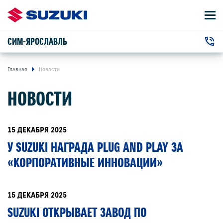
СИМ-ЯРОСЛАВЛЬ
АВТОМОБИЛИ
+7 (4852) 58-00-50
ВЛАДЕЛЬЦАМ
г. Ярославль, Полушкина Роща улица, 21
Главная
Новости
НОВОСТИ
О КОМПАНИИ
КОНТАКТЫ
15 ДЕКАБРЯ 2025
У SUZUKI НАГРАДА PLUG AND PLAY ЗА
НОВОСТИ
«КОРПОРАТИВНЫЕ ИННОВАЦИИ»
ЗАКАЗАТЬ ЗВОНОК
15 ДЕКАБРЯ 2025
SUZUKI ОТКРЫВАЕТ ЗАВОД ПО