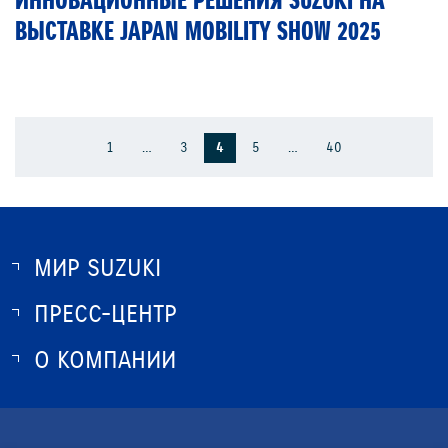
ИННОВАЦИОННЫЕ РЕШЕНИЯ SUZUKI НА
ВЫСТАВКЕ JAPAN MOBILITY SHOW 2025
1
…
3
4
5
…
40
МИР SUZUKI
ПРЕСС-ЦЕНТР
О SUZUKI
ИСТОРИЯ SUZUKI
О КОМПАНИИ
НОВОСТИ
ПРОГРАММА ЛОЯЛЬНОСТИ
О КОМПАНИИ
КОНТАКТЫ