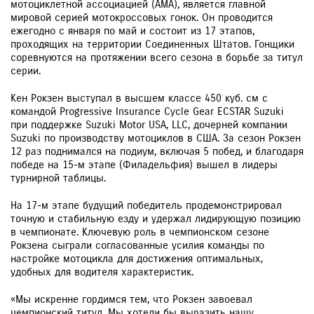
мотоциклетной ассоциацией (AMA), является главной
мировой серией мотокроссовых гонок. Он проводится
ежегодно с января по май и состоит из 17 этапов,
проходящих на территории Соединенных Штатов. Гонщики
соревнуются на протяжении всего сезона в борьбе за титул
серии.
Кен Рокзен выступал в высшем классе 450 куб. см с
командой Progressive Insurance Cycle Gear ECSTAR Suzuki
при поддержке Suzuki Motor USA, LLC, дочерней компании
Suzuki по производству мотоциклов в США. За сезон Рокзен
12 раз поднимался на подиум, включая 5 побед, и благодаря
победе на 15-м этапе (Филадельфия) вышел в лидеры
турнирной таблицы.
На 17-м этапе будущий победитель продемонстрировал
точную и стабильную езду и удержал лидирующую позицию
в чемпионате. Ключевую роль в чемпионском сезоне
Рокзена сыграли согласованные усилия команды по
настройке мотоцикла для достижения оптимальных,
удобных для водителя характеристик.
«Мы искренне гордимся тем, что Рокзен завоевал
чемпионский титул. Мы хотели бы выразить нашу