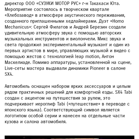
директор ООО «СУЗУКИ МОТОР РУС» г-н Такахаси Юта.
Мероприятие состоялось в творческом квартале
«Хлебозавод» в атмосфере акустического переживания,
созданного приглашенными хедлайнерами. Дуэт «Homo
Mechanicus»: Сергей Филатов и Андрей Березин создали
удивительную атмосферу звука с помощью авторских
музыкальных инструментов и виолончели. Микс звука и
света продолжил экспериментальный музыкант и один из
первых артистов в мире, управляющих музыкой и видео с
помощью жестов с технологией leap motion, Антон
Маскелиаде. Помимо аппаратуры, установленной на сцене,
Live-сеты мастера выдавали динамики Pioneer в салоне
SX4.
Автомобиль оснащен набором ярких аксессуаров и целым
рядом практичных решений для комфортной езды. SX4 Tabi
создан с акцентом на путешествия за рулем, это
подчеркивает иероглиф Tabi («путешествие» в переводе с
японского языка). Соответствующий символ является
логотипом особой серии и нанесен на отдельные части
кузова и салона автомобиля.