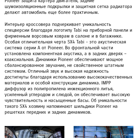
Pioneer защита картера двигателя, задние
шумоизоляционные подкрылки и защитная сетка радиатора
делают автомобиль еще более практичным.
Интерьер кроссовера подчеркивает уникальность
спецверсии благодаря логотипу Tabi на приборной панели и
фирменным ворсовым коврам в салоне и в багажнике.
Особая отличительная черта SX4 Tabi - это акустическая
система серии А от Pioneer. Во фронтальной части
установлена компонентная акустика, а в задних дверях –
коаксиальная. Динамики Pioneer обеспечивают мощное
сбалансированное звучание, не свойственное штатным
системам. Отличный звук и высокая надежность
достигнуты благодаря использованию высококачественных
материалов и особой конструкции динамика. IMPP
диффузор из полипропилена инжекционного литья,
усиленный углеродом и слюдой, он обеспечивает высокую
чувствительность и насыщенные басы. Об уникальности
такого SX4 хозяину напоминают шильдики Pioneer на
решетках передних и задних динамиков.