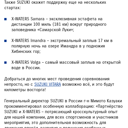
Также SUZUKI окажет поддержку еще на нескольких
стартах:
X-WATERS Samara – эксклюзивная эстафета на
дистанции 100 миль (181 км) вокруг природного
заповедника «Самарской Луки»;
X-WATERS Imandra – экстремальный заплыв 17 км в
полярную ночь на озере Имандра в у подножия
Хибинских гор;
X-WATERS Volga – самый массовый заплыв на открытой
воде в России.
Добраться до многих мест проведения соревнования
непросто, но с
SUZUKI VITARA
возможно всё, и это будут
километры восторга!
Генеральный директор SUZUKI в России г-н Мимото Казуаки
прокомментировал особенную коллаборацию: «Партнёрство
SUZUKI и X-WATERS – потрясающий кросскультурный опыт
для нашей компании, для всех спортсменов и участников
мероприятия, это дополнительная возможность для
движения вперёд, развития и получения особенных