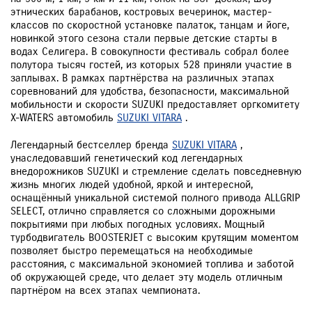
этнических барабанов, костровых вечеринок, мастер-
классов по скоростной установке палаток, танцам и йоге,
новинкой этого сезона стали первые детские старты в
водах Селигера. В совокупности фестиваль собрал более
полутора тысяч гостей, из которых 528 приняли участие в
заплывах. В рамках партнёрства на различных этапах
соревнований для удобства, безопасности, максимальной
мобильности и скорости SUZUKI предоставляет оргкомитету
X-WATERS автомобиль
SUZUKI VITARA
.
Легендарный бестселлер бренда
SUZUKI VITARA
,
унаследовавший генетический код легендарных
внедорожников SUZUKI и стремление сделать повседневную
жизнь многих людей удобной, яркой и интересной,
оснащённый уникальной системой полного привода ALLGRIP
SELECT, отлично справляется со сложными дорожными
покрытиями при любых погодных условиях. Мощный
турбодвигатель BOOSTERJET с высоким крутящим моментом
позволяет быстро перемещаться на необходимые
расстояния, с максимальной экономией топлива и заботой
об окружающей среде, что делает эту модель отличным
партнёром на всех этапах чемпионата.