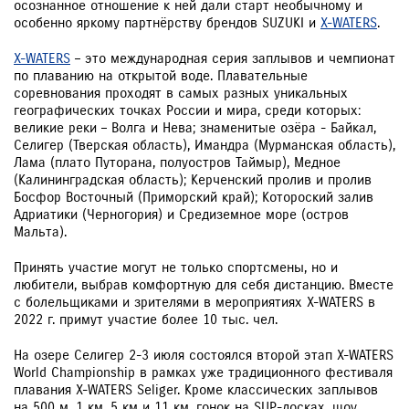
осознанное отношение к ней дали старт необычному и
особенно яркому партнёрству брендов SUZUKI и
X-WATERS
.
X-WATERS
– это международная серия заплывов и чемпионат
по плаванию на открытой воде. Плавательные
соревнования проходят в самых разных уникальных
географических точках России и мира, среди которых:
великие реки – Волга и Нева; знаменитые озёра - Байкал,
Селигер (Тверская область), Имандра (Мурманская область),
Лама (плато Путорана, полуостров Таймыр), Медное
(Калининградская область); Керченский пролив и пролив
Босфор Восточный (Приморский край); Котороский залив
Адриатики (Черногория) и Средиземное море (остров
Мальта).
Принять участие могут не только спортсмены, но и
любители, выбрав комфортную для себя дистанцию. Вместе
с болельщиками и зрителями в мероприятиях X-WATERS в
2022 г. примут участие более 10 тыс. чел.
На озере Селигер 2-3 июля состоялся второй этап X-WATERS
World Championship в рамках уже традиционного фестиваля
плавания X-WATERS Seliger. Кроме классических заплывов
на 500 м, 1 км, 5 км и 11 км, гонок на SUP-досках, шоу