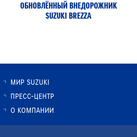
ОБНОВЛЁННЫЙ ВНЕДОРОЖНИК
SUZUKI BREZZA
МИР SUZUKI
ПРЕСС-ЦЕНТР
О SUZUKI
ИСТОРИЯ SUZUKI
О КОМПАНИИ
НОВОСТИ
ПРОГРАММА ЛОЯЛЬНОСТИ
О КОМПАНИИ
КОНТАКТЫ